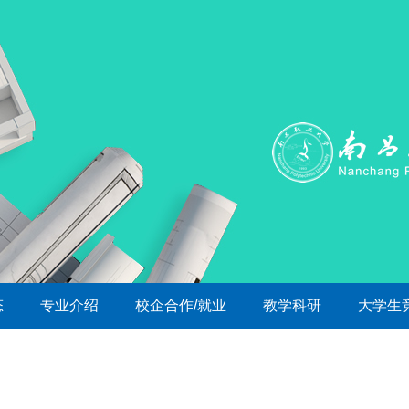
态
专业介绍
校企合作/就业
教学科研
大学生