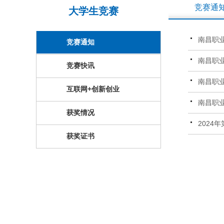
竞赛通
大学生竞赛
南昌职业
竞赛通知
南昌职业
竞赛快讯
南昌职业
互联网+创新创业
南昌职业
获奖情况
2024
获奖证书