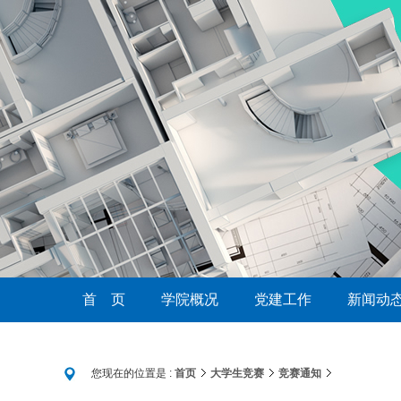
首 页
学院概况
党建工作
新闻动
您现在的位置是 :
首页
大学生竞赛
竞赛通知