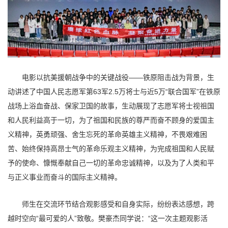
电影以抗美援朝战争中的关键战役——铁原阻击战为背景，生
动讲述了中国人民志愿军第63军2.5万将士与近5万“联合国军”在铁原
战场上浴血奋战、保家卫国的故事，生动展现了志愿军将士视祖国
和人民利益高于一切，为了祖国和民族的尊严而奋不顾身的爱国主
义精神，英勇顽强、舍生忘死的革命英雄主义精神，不畏艰难困
苦、始终保持高昂士气的革命乐观主义精神，为完成祖国和人民赋
予的使命、慷慨奉献自己一切的革命忠诚精神，以及为了人类和平
与正义事业而奋斗的国际主义精神。
师生在交流环节结合观影感受和自身实际，纷纷表达感想，跨
越时空向“最可爱的人”致敬。樊豪杰同学说：“这一次主题观影活